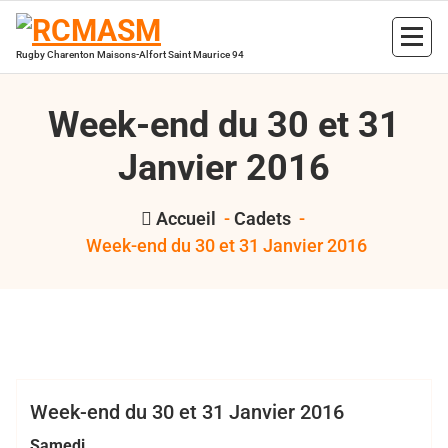
Aller
au
contenu
Rugby Charenton Maisons-Alfort Saint Maurice 94
Week-end du 30 et 31
Janvier 2016
Accueil
-
Cadets
-
Week-end du 30 et 31 Janvier 2016
,
,
,
,
,
Bertrand
2016
Cadets
EDR
juniors
RCMASM
val de
Hess
marne pompadour
Cadets
Club
EDR
Juniors
Minimes
Week-end du 30 et 31 Janvier 2016
Samedi