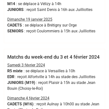
M14
: se déplace à Vélizy à 14h
JUNIORS
: reçoit Saint Denis à 16h aux Juilliottes
Dimanche 19 janvier 2025
CADETS
: se déplace à Brétigny sur Orge
SENIORS
: reçoit Coulommiers à 15h aux Juilliottes
,
,
,
,
,
,
Bertrand
Cadets
EDR
juniors
RCMASM
rugby 94
Seniors
Hess
val de marne pompadour
Cadets
Club
EDR
Juniors
R5
Matchs du week-end du 3 et 4 février 2024
Samedi 3 février 2024
R5 mixte
: se déplace à Versailles à 10h
EDR
: reçoit Alfortville à 14h au stade des Juilliottes
JUNIORS (M19)
: reçoit Plaisir à 15h au stade Jean
Bouin (Choisy-le-Roi)
Dimanche 4 février 2024
CADETS (M16)
: reçoit Aulnay à 10h00 au stade Jean