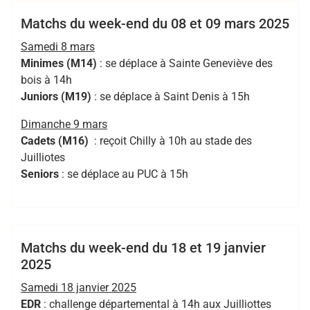
Cadets
Juniors
Minimes
Seniors
Matchs du week-end du 08 et 09 mars 2025
Samedi 8 mars
Minimes (M14)
: se déplace à Sainte Geneviève des
bois à 14h
Juniors (M19)
: se déplace à Saint Denis à 15h
Dimanche 9 mars
Cadets (M16)
: reçoit Chilly à 10h au stade des
Juilliotes
Seniors
: se déplace au PUC à 15h
,
,
,
,
,
Bertrand
EDR
juniors
M14
RCMASM
rugby 94
val de
,
Hess
marne pompadour
VDMP
Cadets
Club
EDR
Juniors
Minimes
Matchs du week-end du 18 et 19 janvier
2025
Seniors
Samedi 18 janvier 2025
EDR
: challenge départemental à 14h aux Juilliottes