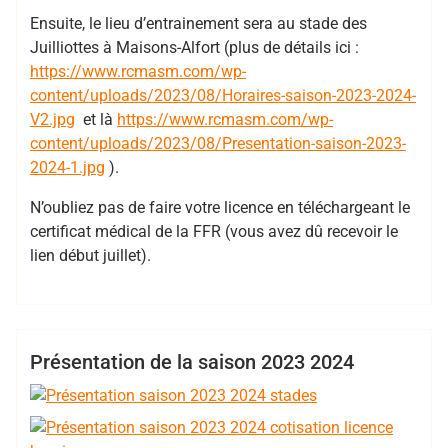
Ensuite, le lieu d’entrainement sera au stade des
Juilliottes à Maisons-Alfort (plus de détails ici :
https://www.rcmasm.com/wp-
content/uploads/2023/08/Horaires-saison-2023-2024-
V2.jpg
et là
https://www.rcmasm.com/wp-
content/uploads/2023/08/Presentation-saison-2023-
2024-1.jpg
).
N’oubliez pas de faire votre licence en téléchargeant le
certificat médical de la FFR (vous avez dû recevoir le
lien début juillet).
,
,
,
,
,
,
Cadets
Cotisation
EDR
Horaires
juniors
R5
,
,
,
,
Bertrand
RCMASM
rugby 94
Seniors
stade
val de marne
,
Hess
pompadour
VDMP
Cadets
Calendrier
Club
EDR
Juniors
Présentation de la saison 2023 2024
Minimes
R5
Seniors
XV Loisir