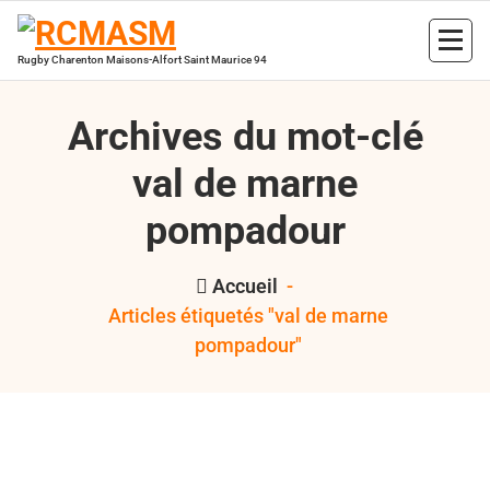
Aller
au
contenu
Rugby Charenton Maisons-Alfort Saint Maurice 94
Archives du mot-clé
val de marne
pompadour
Accueil
-
Articles étiquetés "val de marne
pompadour"
,
,
,
,
,
Bertrand
Cadets
juniors
RCMASM
rugby 94
Seniors
val
,
Hess
de marne pompadour
VDMP