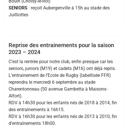
Bouin (Choisy-le-Roi)
SENIORS
: reçoit Aubergenville à 15h au stade des
Juilliottes
,
,
,
,
,
2023 2024
Cadets
EDR
juniors
minimes
,
,
,
,
Bertrand
RCMASM
rugby 94
Seniors
val de marne pompadour
Hess
VDMP
Cadets
Club
EDR
Juniors
Minimes
Reprise des entrainements pour la saison
2023 – 2024
R5
Seniors
C’est la rentrée pour notre club, enfin presque car les
seniors, juniors (M19) et cadets (M16) ont déjà repris.
L’entrainement de l’Ecole de Rugby (labellisée FFR)
reprendra le mercredi 6 septembre au stade
Charentonneau (50 avenue Gambetta à Maisons-
Alfort).
RDV à 14h30 pour les enfants nés de 2018 à 2014, fin
des entraînements à 16h15.
RDV à 16h30 pour les enfants nés de 2013 à 2010, fin
d’entraînements 18h00.