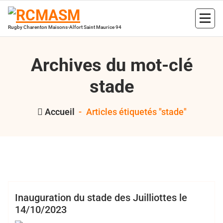
Aller
au
contenu
Rugby Charenton Maisons-Alfort Saint Maurice 94
Archives du mot-clé
stade
Accueil
-
Articles étiquetés "stade"
,
,
,
,
Bertrand
inauguration
Juilliottes
RCMASM
rugby 94
Hess
stade
Club
Inauguration du stade des Juilliottes le
14/10/2023