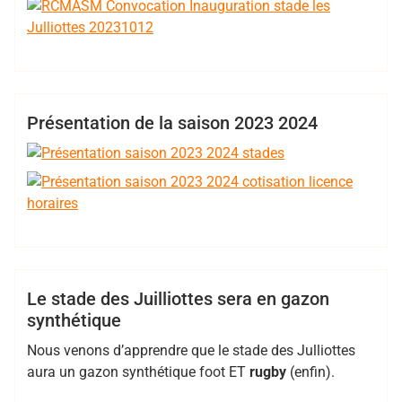
,
,
,
,
,
,
Cadets
Cotisation
EDR
Horaires
juniors
R5
,
,
,
,
Bertrand
RCMASM
rugby 94
Seniors
stade
val de marne
,
Hess
pompadour
VDMP
Cadets
Calendrier
Club
EDR
Juniors
Présentation de la saison 2023 2024
Minimes
R5
Seniors
XV Loisir
,
,
,
,
,
Bertrand
2020
Julliottes
RCMASM
rugby
stade
Hess
synthetique
Club
EDR
R5
Le stade des Juilliottes sera en gazon
synthétique
Nous venons d’apprendre que le stade des Julliottes
aura un gazon synthétique foot ET
rugby
(enfin).
,
,
,
,
Bertrand
2018 2019
charentonneau
RCMASM
rugby