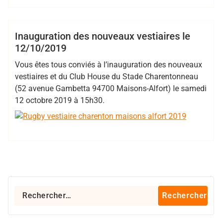
Hess
stade
Cadets
Club
EDR
Juniors
Minimes
Inauguration des nouveaux vestiaires le
12/10/2019
Non classé
Vous êtes tous conviés à l’inauguration des nouveaux
vestiaires et du Club House du Stade Charentonneau
(52 avenue Gambetta 94700 Maisons-Alfort) le samedi
12 octobre 2019 à 15h30.
Rechercher :