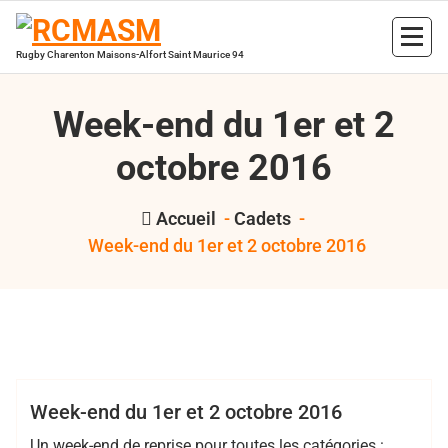
Aller
au
contenu
Rugby Charenton Maisons-Alfort Saint Maurice 94
Week-end du 1er et 2
octobre 2016
Accueil
-
Cadets
-
Week-end du 1er et 2 octobre 2016
,
,
,
,
,
Sophie
2016
Cadets
EDR
juniors
RCMASM
val de
Gilbert
marne pompadour
Cadets
Club
EDR
Juniors
Minimes
Week-end du 1er et 2 octobre 2016
Un week-end de reprise pour toutes les catégories :