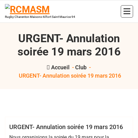
Aller
au
contenu
Rugby Charenton Maisons-Alfort Saint Maurice 94
URGENT- Annulation
soirée 19 mars 2016
Accueil
-
Club
-
URGENT- Annulation soirée 19 mars 2016
Bertrand Hess
Club
URGENT- Annulation soirée 19 mars 2016
Nous organisions la soirée du 19 mars pour la