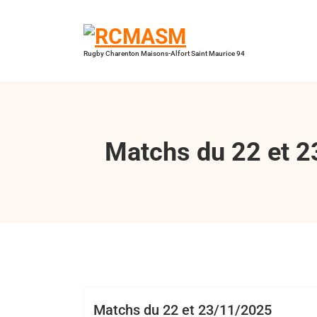
Aller
au
contenu
Rugby Charenton Maisons-Alfort Saint Maurice 94
Matchs du 22 et 
Bertrand Hess
Cadets
Juniors
Minimes
Matchs du 22 et 23/11/2025