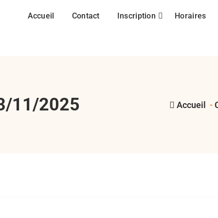
Accueil
Contact
Inscription
Horaires
23/11/2025
Accueil
-
,
,
,
,
Cadets
juniors
minimes
RCMASM
ru