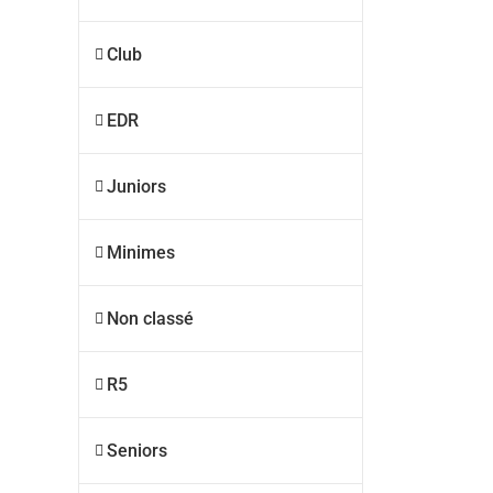
Club
EDR
Juniors
Minimes
Non classé
R5
Seniors