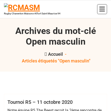
Aller
au
contenu
Rugby Charenton Maisons-Alfort Saint Maurice 94
Archives du mot-clé
Open masculin
Accueil
-
Articles étiquetés "Open masculin"
,
,
,
,
Sophie Gilbert
IDF
Open masculin
R5
RCMASM
rugby à 5
Club
R5
Tournoi R5 – 11 octobre 2020
Notre équipe R5 The Beest reçoit la 2ème rencontre de