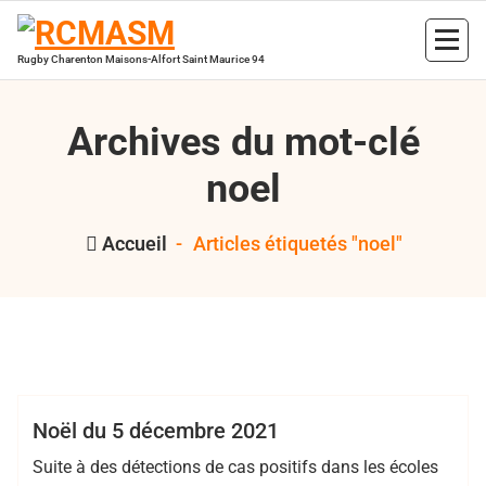
Aller
au
contenu
Rugby Charenton Maisons-Alfort Saint Maurice 94
Archives du mot-clé
noel
Accueil
-
Articles étiquetés "noel"
,
,
,
,
Sophie Gilbert
EDR
noel
NOEL 2021
RCMASM
rugby 94
Club
EDR
Noël du 5 décembre 2021
Suite à des détections de cas positifs dans les écoles