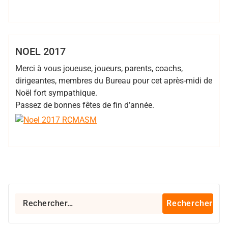
,
,
,
Sophie Gilbert
2017
EDR
noel
RCMASM
Club
EDR
NOEL 2017
Merci à vous joueuse, joueurs, parents, coachs,
dirigeantes, membres du Bureau pour cet après-midi de
Noël fort sympathique.
Passez de bonnes fêtes de fin d’année.
Rechercher :