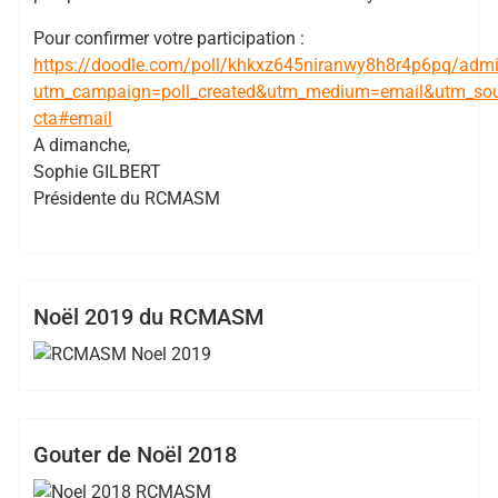
Pour confirmer votre participation :
https://doodle.com/poll/khkxz645niranwy8h8r4p6pq/adm
utm_campaign=poll_created&utm_medium=email&utm_source
cta#email
A dimanche,
Sophie GILBERT
Présidente du RCMASM
,
,
,
Bertrand Hess
2019
EDR
noel
RCMASM
Club
EDR
R5
Noël 2019 du RCMASM
,
,
,
,
Bertrand
2018 2019
charenton
EDR
gouter
maisons-
,
,
,
Hess
alfort
noel
RCMASM
rugby
Cadets
Club
EDR
Juniors
Minimes
Gouter de Noël 2018