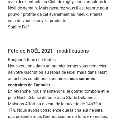
avec des contacts au Club de rugby, nous annulons le
Noël de demain. Mais rassurez vous il est reporté pour
pouvoir profiter de cet événement au mieux. Prenez
soin de vous et soyez prudents.
Sophie Fief
,
,
Bertrand Hess
noel
RCMASM
rugby 94
Club
Fête de NOËL 2021 : modifications
Bonjour à tous et à toutes,
Nous voulions dans un premier temps vous remercier
de votre inscription au repas de Noël, mais dans l’état
actuel des conditions sanitaires,
nous sommes
contraints de l’annuler.
En revanche, nous maintenons le goûter, tombola et le
père Noël .Cela se déroulera au Stade Delaune à
Maisons-Alfort au niveau de la buvette de 14h30 à
17h. Nous avons conscience que la chaleur ne sera
pas présente mais l’enthousiasme de tous y remédiera.