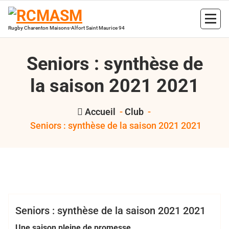
Aller
au
contenu
Rugby Charenton Maisons-Alfort Saint Maurice 94
Seniors : synthèse de
la saison 2021 2021
Accueil
-
Club
-
Seniors : synthèse de la saison 2021 2021
,
,
,
Bertrand Hess
R5
RCMASM
rugby à 5
rugby loisirs
Club
R5
XV Loisir
Seniors : synthèse de la saison 2021 2021
Une saison pleine de promesse