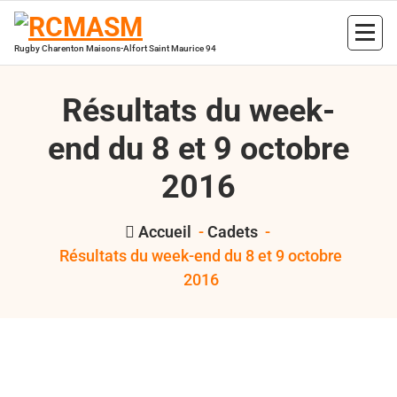
Aller
au
contenu
Rugby Charenton Maisons-Alfort Saint Maurice 94
Résultats du week-
end du 8 et 9 octobre
2016
Accueil
-
Cadets
-
Résultats du week-end du 8 et 9 octobre
2016
,
,
,
,
Bertrand
2016
Cadets
juniors
RCMASM
val de marne
Hess
pompadour