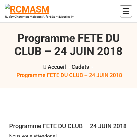
Aller
au
contenu
Rugby Charenton Maisons-Alfort Saint Maurice 94
Programme FETE DU
CLUB – 24 JUIN 2018
Accueil
-
Cadets
-
Programme FETE DU CLUB – 24 JUIN 2018
,
,
,
,
,
Sophie
busteau
Cadets
fete
juniors
RCMASM
val de
,
Gilbert
marne pompadour
VDMP
Cadets
Club
EDR
Juniors
Minimes
Programme FETE DU CLUB – 24 JUIN 2018
Nous vous attendons !