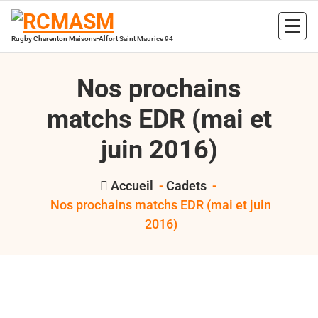
Aller
au
contenu
Rugby Charenton Maisons-Alfort Saint Maurice 94
Nos prochains
matchs EDR (mai et
juin 2016)
Accueil
-
Cadets
-
Nos prochains matchs EDR (mai et juin
2016)
,
,
,
,
,
,
2016
Cadets
EDR
Herouville
juniors
RCMASM
Bertrand
,
val de marne pompadour
voyage
Hess