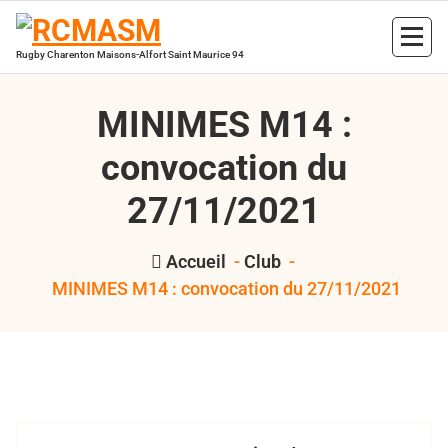
Aller
au
contenu
Rugby Charenton Maisons-Alfort Saint Maurice 94
MINIMES M14 :
convocation du
27/11/2021
Accueil
-
Club
-
MINIMES M14 : convocation du 27/11/2021
,
,
Bertrand Hess
2021 2022
minimes
RCMASM