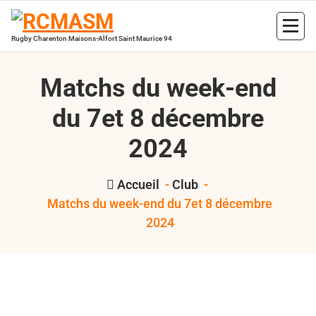
Aller
au
contenu
Rugby Charenton Maisons-Alfort Saint Maurice 94
Matchs du week-end
du 7et 8 décembre
2024
Accueil
-
Club
-
Matchs du week-end du 7et 8 décembre
2024
,
,
,
,
,
Bertrand
cross rugby
EDR
R5
RCMASM
rugby 94
Hess
Seniors