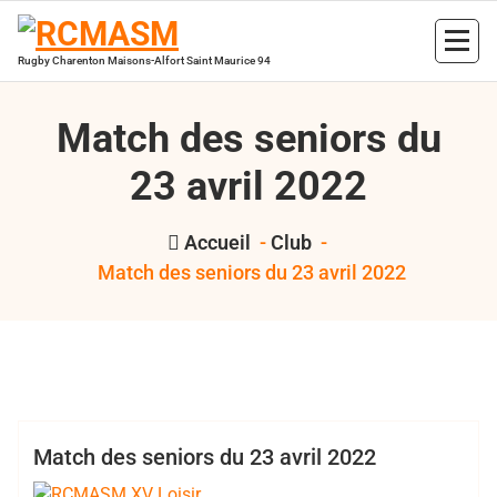
Aller
au
contenu
Rugby Charenton Maisons-Alfort Saint Maurice 94
Match des seniors du
23 avril 2022
Accueil
-
Club
-
Match des seniors du 23 avril 2022
,
,
,
Bertrand Hess
2021 2022
RCMASM
rugby loisirs
Seniors
Club
XV Loisir
Match des seniors du 23 avril 2022