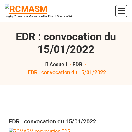
Aller
au
contenu
Rugby Charenton Maisons-Alfort Saint Maurice 94
EDR : convocation du
15/01/2022
Accueil
-
EDR
-
EDR : convocation du 15/01/2022
,
,
Bertrand Hess
2021 2022
EDR
RCMASM
EDR
EDR : convocation du 15/01/2022