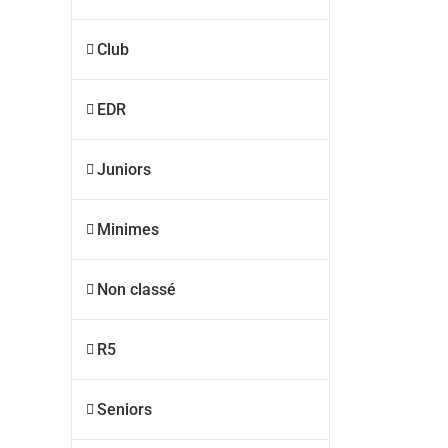
Club
EDR
Juniors
Minimes
Non classé
R5
Seniors