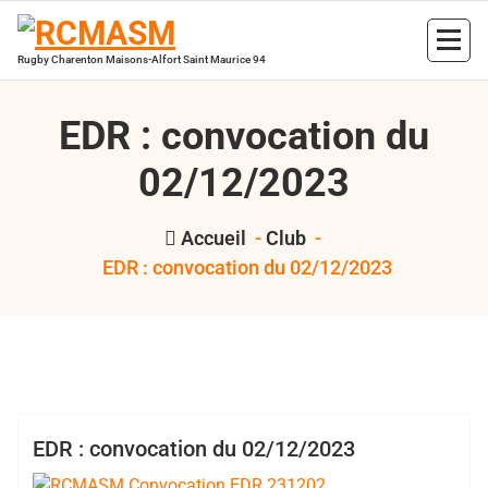
Aller
au
contenu
Rugby Charenton Maisons-Alfort Saint Maurice 94
EDR : convocation du
02/12/2023
Accueil
-
Club
-
EDR : convocation du 02/12/2023
,
,
Bertrand Hess
EDR
RCMASM
rugby 94
Club
EDR : convocation du 02/12/2023