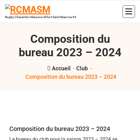
Aller
au
contenu
Rugby Charenton Maisons-Alfort Saint Maurice 94
Composition du
bureau 2023 – 2024
Accueil
-
Club
-
Composition du bureau 2023 – 2024
,
,
Bertrand Hess
bureau
RCMASM
rugby
Club
Composition du bureau 2023 – 2024
Le bureau du club pour la saison 2023 – 2024 se