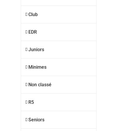
Club
EDR
Juniors
Minimes
Non classé
R5
Seniors