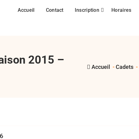
Accueil
Contact
Inscription
Horaires
saison 2015 –
Accueil
-
Cadets
,
,
,
,
,
minimes
minipoussins
poussins
RCMASM
val de marne pompadour
v
nimes
16