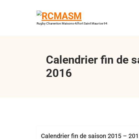
Aller
au
contenu
Rugby Charenton Maisons-Alfort Saint Maurice 94
Calendrier fin de 
2016
,
,
,
,
Bertrand Hess
2016
Cadets
EDR
juniors
Cadets
Club
EDR
Juniors
Mi
Calendrier fin de saison 2015 – 20