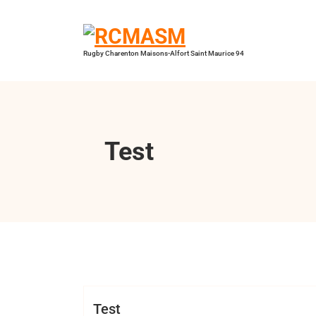
Aller
au
contenu
Rugby Charenton Maisons-Alfort Saint Maurice 94
Test
Bertrand Hess
Test