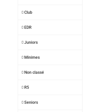
Club
EDR
Juniors
Minimes
Non classé
R5
Seniors