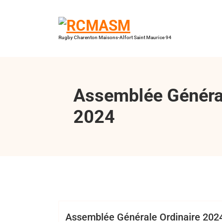
Aller
au
contenu
Rugby Charenton Maisons-Alfort Saint Maurice 94
Assemblée Général
2024
Bertrand Hess
Club
Assemblée Générale Ordinaire 202