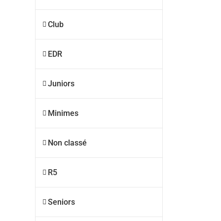
Club
EDR
Juniors
Minimes
Non classé
R5
Seniors