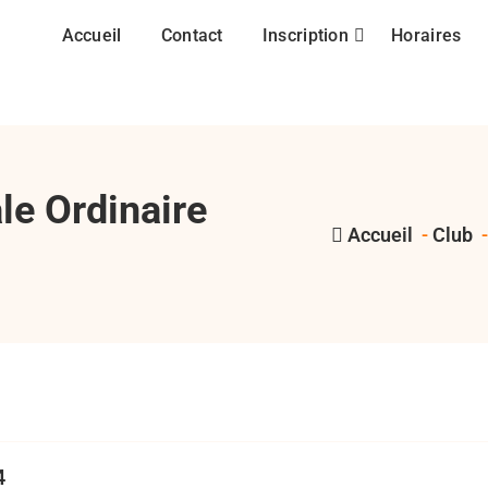
Accueil
Contact
Inscription
Horaires
e Ordinaire
Accueil
-
Club
,
,
,
ago
Assemblée Générale Ordinaire
RCMASM
ru
4