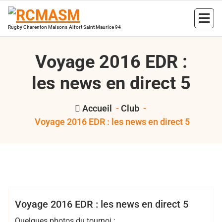
Aller
au
contenu
Rugby Charenton Maisons-Alfort Saint Maurice 94
Voyage 2016 EDR :
les news en direct 5
Accueil
-
Club
-
Voyage 2016 EDR : les news en direct 5
,
,
,
Bertrand Hess
2016
EDR
RCMASM
voyage
Club
EDR
Voyage 2016 EDR : les news en direct 5
Quelques photos du tournoi :