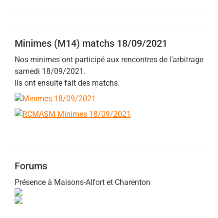
,
,
,
Bertrand Hess
2021
EDR
minimes
RCMASM
EDR
Minimes
Minimes (M14) matchs 18/09/2021
Nos minimes ont participé aux rencontres de l’arbitrage
samedi 18/09/2021.
Ils ont ensuite fait des matchs.
,
,
,
Sophie Gilbert
2021
forum
RCMASM
rugby
Club
Forums
Présence à Maisons-Alfort et Charenton