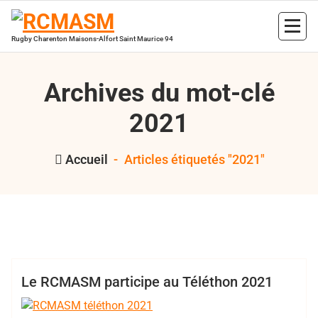
Aller
au
contenu
Rugby Charenton Maisons-Alfort Saint Maurice 94
Archives du mot-clé
2021
Accueil
-
Articles étiquetés "2021"
,
,
,
Bertrand Hess
2021
RCMASM
TELETHON
XV loisir
Club
XV Loisir
Le RCMASM participe au Téléthon 2021