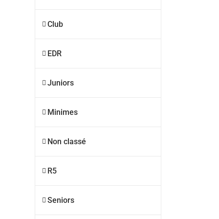
Club
EDR
Juniors
Minimes
Non classé
R5
Seniors